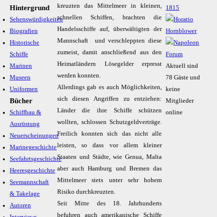
kreuzten das Mittelmeer in kleinen,
Hintergrund
schnellen Schiffen, brachten die
Sehenswürdigkeiten
Handelsschiffe auf, überwältigten der
Biografien
Mannschaft und verschleppten diese
Historische
zumeist, damit anschließend aus den
Schiffe
Heimatländern Lösegelder erpresst
Marinen
Aktuell sind
werden konnten.
Museen
78 Gäste und
Allerdings gab es auch Möglichkeiten,
Uniformen
keine
sich diesen Angriffen zu entziehen:
Bücher
Mitglieder
Länder die ihre Schiffe schützen
Schiffbau &
online
wollten, schlossen Schutzgeldverträge.
Ausrüstung
Freilich konnten sich das nicht alle
Neuerscheinungen
leisten, so dass vor allem kleiner
Marinegeschichte
Staaten und Städte, wie Genua, Malta
Seefahrtsgeschichte
aber auch Hamburg und Bremen das
Heeresgeschichte
Mittelmeer stets unter sehr hohem
Seemannschaft
Risiko durchkreuzten.
& Takelage
Seit Mitte des 18. Jahrhunderts
Autoren
befuhren auch amerikanische Schiffe