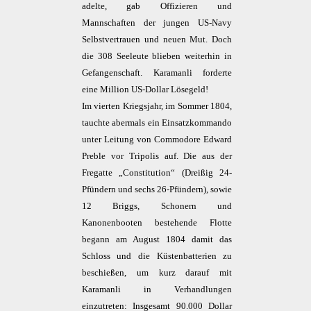
adelte, gab Offizieren und
Mannschaften der jungen US-Navy
Selbstvertrauen und neuen Mut. Doch
die 308 Seeleute blieben weiterhin in
Gefangenschaft. Karamanli forderte
eine Million US-Dollar Lösegeld!
Im vierten Kriegsjahr, im Sommer 1804,
tauchte abermals ein Einsatzkommando
unter Leitung von Commodore Edward
Preble vor Tripolis auf. Die aus der
Fregatte „Constitution“ (Dreißig 24-
Pfündern und sechs 26-Pfündern), sowie
12 Briggs, Schonern und
Kanonenbooten bestehende Flotte
begann am August 1804 damit das
Schloss und die Küstenbatterien zu
beschießen, um kurz darauf mit
Karamanli in Verhandlungen
einzutreten: Insgesamt 90.000 Dollar