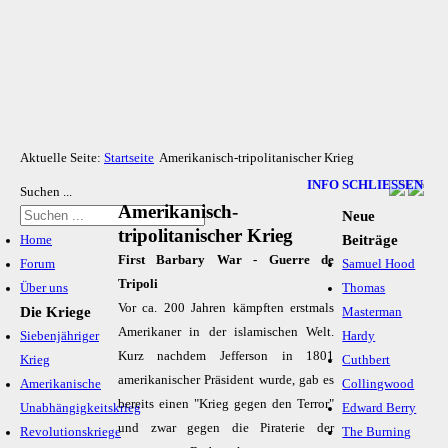
Aktuelle Seite:
Startseite
Amerikanisch-tripolitanischer Krieg
INFO SCHLIESSEN
Suchen ...
Amerikanisch-
Neue
tripolitanischer Krieg
Beiträge
Home
First Barbary War - Guerre de
Forum
Samuel Hood
Tripoli
Über uns
Thomas
Vor ca. 200 Jahren kämpften erstmals
Die Kriege
Masterman
Amerikaner in der islamischen Welt.
Siebenjähriger
Hardy
Kurz nachdem Jefferson in 1801
Krieg
Cuthbert
amerikanischer Präsident wurde, gab es
Amerikanische
Collingwood
bereits einen "Krieg gegen den Terror"
Unabhängigkeitskrieg
Edward Berry
und zwar gegen die Piraterie der
Revolutionskriege
The Burning