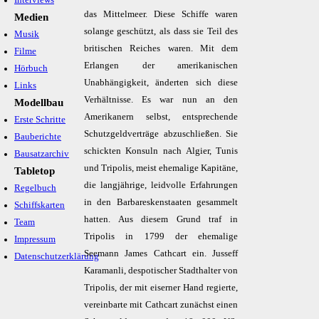
Interviews
das Mittelmeer. Diese Schiffe waren
Medien
solange geschützt, als dass sie Teil des
Musik
britischen Reiches waren. Mit dem
Filme
Erlangen der amerikanischen
Hörbuch
Unabhängigkeit, änderten sich diese
Links
Verhältnisse. Es war nun an den
Modellbau
Amerikanern selbst, entsprechende
Erste Schritte
Schutzgeldverträge abzuschließen. Sie
Bauberichte
schickten Konsuln nach Algier, Tunis
Bausatzarchiv
und Tripolis, meist ehemalige Kapitäne,
Tabletop
die langjährige, leidvolle Erfahrungen
Regelbuch
in den Barbareskenstaaten gesammelt
Schiffskarten
hatten. Aus diesem Grund traf in
Team
Tripolis in 1799 der ehemalige
Impressum
Seemann James Cathcart ein. Jusseff
Datenschutzerklärung
Karamanli, despotischer Stadthalter von
Tripolis, der mit eiserner Hand regierte,
vereinbarte mit Cathcart zunächst einen