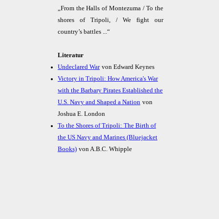
„From the Halls of Montezuma / To the
shores of Tripoli, / We fight our
country’s battles ...“
Literatur
Undeclared War
von Edward Keynes
Victory in Tripoli: How America's War
with the Barbary Pirates Established the
U.S. Navy and Shaped a Nation
von
Joshua E. London
To the Shores of Tripoli: The Birth of
the US Navy and Marines (Bluejacket
Books)
von A.B.C. Whipple