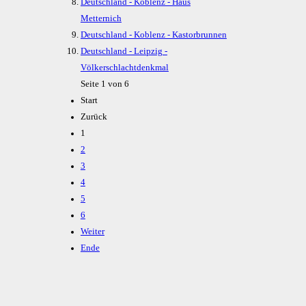
Deutschland - Koblenz - Haus
Metternich
Deutschland - Koblenz - Kastorbrunnen
Deutschland - Leipzig -
Völkerschlachtdenkmal
Seite 1 von 6
Start
Zurück
1
2
3
4
5
6
Weiter
Ende