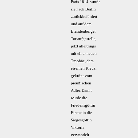
Paris 1814 wurde
sie nach Berlin
zurückbefördert
und auf dem
Brandenburger
Tor aufgestellt,
jetzt allerdings
mit einer neuen
Trophäe, dem
eisernen Kreuz,
gekrönt vom
preußischen
Adler. Damit
wurde die
Friedensgöttin
Eirene in die
Siegesgöttin
Viktoria
verwandelt.