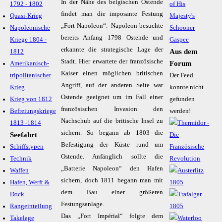
In der Nähe des belgischen Ostende
1792 - 1802
of His
findet man die imposante Festung
Quasi-Krieg
Majesty's
„Fort Napoleon“. Napoleon besuchte
Napoleonische
Schooner
bereits Anfang 1798 Ostende und
Kriege 1804 -
Gaspee
erkannte die strategische Lage der
Aus dem
1812
Stadt. Hier erwartete der französische
Forum
Amerikanisch-
Kaiser einen möglichen britischen
tripolitanischer
Der Feed
Angriff, auf der anderen Seite war
Krieg
konnte nicht
Ostende geeignet um im Fall einer
Krieg von 1812
gefunden
französischen Invasion den
Befreiungskriege
werden!
Nachschub auf die britische Insel zu
1813 -1814
sichern. So begann ab 1803 die
Seefahrt
Befestigung der Küste rund um
Schiffstypen
Ostende. Anfänglich sollte die
Technik
„Batterie Napoleon“ den Hafen
Waffen
sichern, doch 1811 begann man mit
Hafen, Werft &
dem Bau einer größeren
Dock
Festungsanlage.
Rangeinteilung
Das „Fort Impérial“ folgte dem
Takelage