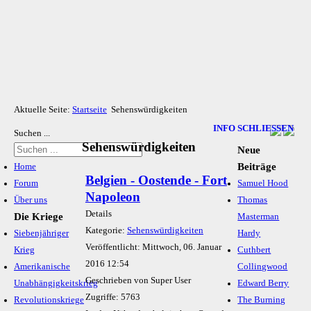
Aktuelle Seite:
Startseite
Sehenswürdigkeiten
INFO SCHLIESSEN
Suchen ...
Sehenswürdigkeiten
Neue
Beiträge
Home
Belgien - Oostende - Fort
Forum
Samuel Hood
Napoleon
Über uns
Thomas
Details
Die Kriege
Masterman
Kategorie:
Sehenswürdigkeiten
Siebenjähriger
Hardy
Veröffentlicht: Mittwoch, 06. Januar
Krieg
Cuthbert
2016 12:54
Amerikanische
Collingwood
Geschrieben von Super User
Unabhängigkeitskrieg
Edward Berry
Zugriffe: 5763
Revolutionskriege
The Burning