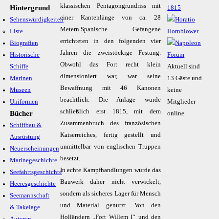
klassischen Pentagongrundriss mit
Hintergrund
einer Kantenlänge von ca. 28
Sehenswürdigkeiten
Metern.Spanische Gefangene
Liste
errichteten in den folgenden vier
Biografien
Jahren die zweistöckige Festung.
Historische
Obwohl das Fort recht klein
Schiffe
Aktuell sind
dimensioniert war, war seine
Marinen
13 Gäste und
Bewaffnung mit 46 Kanonen
Museen
keine
beachtlich. Die Anlage wurde
Uniformen
Mitglieder
schließlich erst 1815, mit dem
Bücher
online
Zusammenbruch des französischen
Schiffbau &
Kaiserreiches, fertig gestellt und
Ausrüstung
unmittelbar von englischen Truppen
Neuerscheinungen
besetzt.
Marinegeschichte
In echte Kampfhandlungen wurde das
Seefahrtsgeschichte
Bauwerk daher nicht verwickelt,
Heeresgeschichte
sondern als sicheres Lager für Mensch
Seemannschaft
und Material genutzt. Von den
& Takelage
Holländern „Fort Willem I“ und den