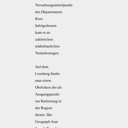
Verwaltungsmittelpunkt
des Départements
Roer.
Infolgedessen
kam es zu
zahlreichen
städtebaulichen
Veränderungen.
Auf dem
Lousberg findet
man einen
Obelisken der als
Ausgangspunkt
zur Kartierung in
der Region
diente. Der
Geograph Jean