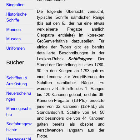
Biografien
Die folgende Übersicht versucht,
Historische
typische Schiffe sämtlicher Ränge
Schiffe
(bis auf den 6., der nur eine etwas
verkleinerte Fregatte ähnlich
Marinen
Cleopatra enthielte) im korrekten
Museen
Größenverhältnis darzustellen. Für
einige der Typen gibt es bereits
Uniformen
detaillierte Beschreibungen in der
Lexikon-Rubrik
Schiffstypen.
Der
Bücher
Stand der Darstellung ist etwa 1780-
90. In den Kriegen ab 1793 gab es
eine Tendenz zur Vergrößerung der
Schiffbau &
Schiffen sämtlicher Ränge. Es
Ausrüstung
wurden z.B. Schiffe des 1. Ranges
Neuerscheinu
bis 120 Kanonen gebaut, und die 38-
ngen
Kanonen-Fregatte (18-Pfd) ersetzte
jene von 32 Kanonen (12-Pfd.) als
Marinegeschic
Standardschiff. Schiffe von 64, 50
hte
und besonders die von 44 Kanonen
Seefahrtsgesc
galten bereits als obsolet und
hichte
verschwanden langsam aus der
Flotte.
Heeresgeschi