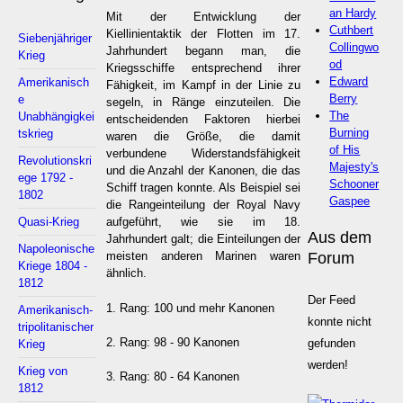
an Hardy
Mit der Entwicklung der
Cuthbert
Kiellinientaktik der Flotten im 17.
Siebenjähriger
Collingwo
Jahrhundert begann man, die
Krieg
od
Kriegsschiffe entsprechend ihrer
Edward
Amerikanisch
Fähigkeit, im Kampf in der Linie zu
Berry
e
segeln, in Ränge einzuteilen. Die
The
Unabhängigkei
entscheidenden Faktoren hierbei
Burning
tskrieg
waren die Größe, die damit
of His
verbundene Widerstandsfähigkeit
Revolutionskri
Majesty's
und die Anzahl der Kanonen, die das
ege 1792 -
Schooner
Schiff tragen konnte. Als Beispiel sei
1802
Gaspee
die Rangeinteilung der Royal Navy
Quasi-Krieg
aufgeführt, wie sie im 18.
Aus dem
Jahrhundert galt; die Einteilungen der
Napoleonische
Forum
meisten anderen Marinen waren
Kriege 1804 -
ähnlich.
1812
Der Feed
1. Rang: 100 und mehr Kanonen
Amerikanisch-
konnte nicht
tripolitanischer
2. Rang: 98 - 90 Kanonen
gefunden
Krieg
werden!
Krieg von
3. Rang: 80 - 64 Kanonen
1812