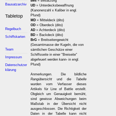
Bes
= Besatzung
Bausatzarchiv
UD
= Unterdecksbewaffnung
(Kanonenzahl x Kaliber in engl.
Pfund)
Tabletop
MD
= Mitteldeck (dito)
OD
= Oberdeck (dito)
Regelbuch
AD
= Achterdeck (dito)
BD
= Backdeck (dito)
Schiffskarten
BrG
= Breitseitengewicht
(Gesamtmasse der Kugeln, die von
Team
sämtlichen Geschütze einer
Schiffsseite in einer "Breiseite"
Impressum
abgefeuert werden kann- in engl.
Pfund)
Datenschutzer
klärung
Anmerkungen. Die bildliche
Rangübersicht
und die
Tabelle
wurden vom Verfasser dieses
Artikels für Line of Battle erstellt.
Obgleich um Genauigkeit bemüht,
sind gewisse Abweichungen beim
Maßstab in der Übersicht nicht
ausgeschlossen. Die Richtigkeit der
Daten in der Tabelle kann nicht