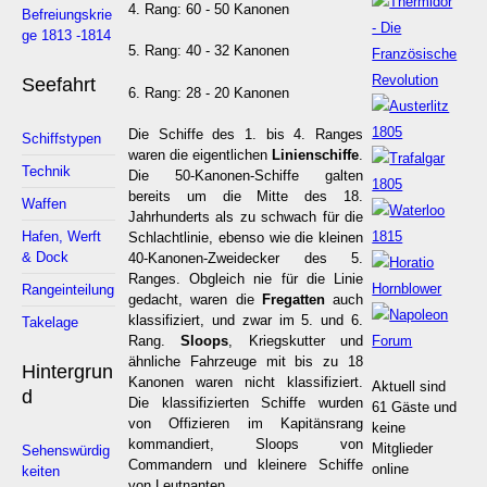
4. Rang: 60 - 50 Kanonen
Befreiungskrie
ge 1813 -1814
5. Rang: 40 - 32 Kanonen
Seefahrt
6. Rang: 28 - 20 Kanonen
Die Schiffe des 1. bis 4. Ranges
Schiffstypen
waren die eigentlichen
Linienschiffe
.
Technik
Die 50-Kanonen-Schiffe galten
bereits um die Mitte des 18.
Waffen
Jahrhunderts als zu schwach für die
Hafen, Werft
Schlachtlinie, ebenso wie die kleinen
& Dock
40-Kanonen-Zweidecker des 5.
Ranges. Obgleich nie für die Linie
Rangeinteilung
gedacht, waren die
Fregatten
auch
klassifiziert, und zwar im 5. und 6.
Takelage
Rang.
Sloops
, Kriegskutter und
ähnliche Fahrzeuge mit bis zu 18
Hintergrun
Kanonen waren nicht klassifiziert.
Aktuell sind
d
Die klassifizierten Schiffe wurden
61 Gäste und
von Offizieren im Kapitänsrang
keine
kommandiert, Sloops von
Mitglieder
Sehenswürdig
Commandern und kleinere Schiffe
online
keiten
von Leutnanten.