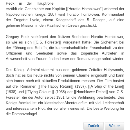
Peck in der Hauptrolle,
erzählt die Geschichte von Kapitän [[Horatio Hornblower]] während der
Napoleonischen Kriege. 1807 wird Horatio Hornblower, Kommandant
der Fregatte Lydia, einem Kriegsschiff des 5. Ranges, auf eine
geheime Mission in den Pazifischen Ozean geschickt.
Gregory Peck verkörpert den fiktiven Seehelden Horatio Hornblower,
so wie es sich [[C.S. Forester]] vorgestellt hätte: Die Sicherheit bei
der Führung des Schiffs, die kameradschaftliche Freundschaft zu den
Offizieren und Seeleuten sowie das zögerliche Auftreten in
Anwesenheit von Frauen finden Leser der Romanvorlage sofort wieder.
Des Königs Admiral stammt aus dem goldenen Zeitalter Hollywoods,
doch hat es bis heute nichts von seinem Charme eingebüßt und kann
sich immer noch mit aktuellen Produktionen messen. Der Film basiert
auf drei Romanen [[The Happy Return]] (1937), [[A Ship of the Line]]
(1938) und [[Flying Colours]] (1938) der [[Hornblower-Reihe]] von C.S.
Forester, die der Autor selbst 1951 für die Verfilmung bearbeitete. Des
Königs Admiral ist ein klassischer Abenteuerfilm mit viel Leidenschaft
und interessantem Plot, der vor allem eines ist: Die beste Werbung für
die Romanvorlage!
Zurück
Weiter