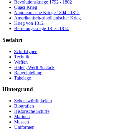
Revolutionskriege 1792 - 1802
Quasi-Krieg
Napoleonische Kriege 1804 - 1812
Amerikanisch-tripolitanischer Krieg
Krieg von 1812
Befreiungskriege 1813 -1814
Seefahrt
Schiffstypen
Technik
Waffen
Hafen, Werft & Dock
Rangeinteilung
Takelage
Hintergrund
Sehenswürdigkeiten
Biografien
Historische Schiffe
Marinen
Museen
Uniformen