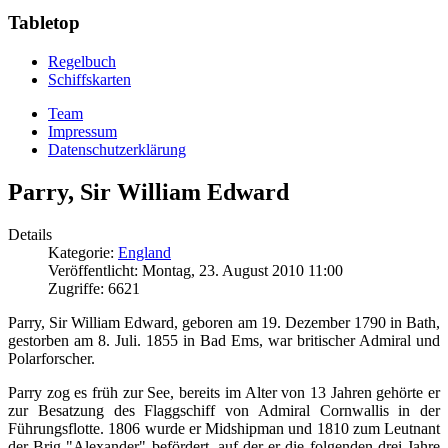
Tabletop
Regelbuch
Schiffskarten
Team
Impressum
Datenschutzerklärung
Parry, Sir William Edward
Details
Kategorie:
England
Veröffentlicht: Montag, 23. August 2010 11:00
Zugriffe: 6621
Parry, Sir William Edward, geboren am 19. Dezember 1790 in Bath,
gestorben am 8. Juli. 1855 in Bad Ems, war britischer Admiral und
Polarforscher.
Parry zog es früh zur See, bereits im Alter von 13 Jahren gehörte er
zur Besatzung des Flaggschiff von Admiral Cornwallis in der
Führungsflotte. 1806 wurde er Midshipman und 1810 zum Leutnant
der Brig "Alexander" befördert, auf der er die folgenden drei Jahre