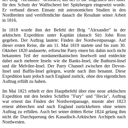
für den Schutz der Walfischerei bei Spitzbergen eingesetzt wurde.
Er verband diesen Einsatz mit astronomichen Studien in den
Nordbreiten und veröffentlichte danach die Resultate seiner Arbeit
in 1816.
In 1818 wurde ihm der Befehl der Brig "Alexander" in der
arktischen Expedition unter Kapitän (danach Sir) John Ross
gegeben. Der Auftrag lautete: Finden der Nordwestpassage. Auf
dieser ersten Reise, die am 11. Mai 1819 startete und bis zum 30.
Oktober 1820 andauerte, erforschte Parry einen bis dahin noch nicht
bekannten Teil der nordamerikanischen Inselwelt und entdeckte
dabei auch mehrere Inseln wie die Banks-Insel, die Bathurst-Insel
und die Melvilee-Insel. Der Parry Channel zwischen der Devon-
Insel und Baffin-Insel gelegen, wurde nach ihm benannt. Diese
Expedition kam jedoch nach England zurück, ohne den eigentlichen
Auftrag erfüllt zu haben.
Im Mai 1821 erhielt er den Hauptbefehl über eine neue arktischen
Expedition mit den beiden Schiffen "Fury" und "Hecla", Auftrag
war erneut das Finden der Nordwestpassage, musste aber 1823
erneut abbrechen und nach England zurückkehren ohne seinen
Auftrag zu erfüllen. Auch bei seiner dritten Reise 1824 gelang ihm
nicht die Durchquerung des Kanadisch-Arktischen Archipels nach
Nordwesten.