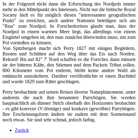
In der Folgezeit rückt dann die Erforschung des Nordpols immer
mehr in den Mittelpunkt des Interesses. Nicht nur die britische Royal
Society hielt es für möglich diesen "interessanten geografischen
Punkt" zu erreichen, auch andere Nationen beteiligen sich am
"Run" zum Nordpol. In Forscherkreisen glaubt man, dass der
Nordpol in einem warmen Meer liegt, das allerdings von einem
Eisgürtel umgeben ist, den man zunächst überwinden muss, um zum
Pol vorstoßen zu können.
Von Spitzbergen macht sich Perry 1827 mit einigen Begleitern,
Booten und Schlitten auf den Weg über das Eis nach Norden.
Rekord! Bis auf 82° 7' Nord schaffen es die Forscher, dann müssen
sie der bitteren Kälte, den Stürmen und dem Packeis Tribut zollen.
800 Kilometer vom Pol entfernt, bleibt keine andere Wahl als
enttäuscht umzukehren. Darüber veröffentlichte er einen Buchtitel
und wurde 1829 zum Ritter geschlagen.
Perry beobachtete auf seinen Reisen diverse Naturphänomene, unter
anderem die nach ihm benannten Parrybögen. Sie werden
hauptsächlich als dünner Strich oberhalb des Horizontes beobachtet
- es gibt konvexe (V-förmige) und konkave (gewölbte) Parrybögen.
Ihre Erscheinungsform ändern sie zudem mit dem Sonnenstand
noch etwas. Sie sind sehr schmal, jedoch farbig.
Zurück