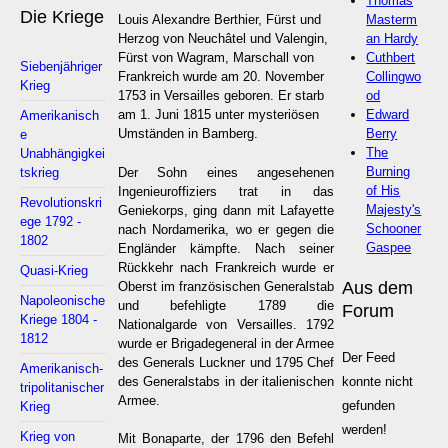
Thomas
Die Kriege
Masterm
Louis Alexandre Berthier, Fürst und
an Hardy
Herzog von Neuchâtel und Valengin,
Cuthbert
Fürst von Wagram, Marschall von
Siebenjähriger
Collingwo
Frankreich wurde am 20. November
Krieg
od
1753 in Versailles geboren. Er starb
Edward
am 1. Juni 1815 unter mysteriösen
Amerikanisch
Berry
Umständen in Bamberg.
e
The
Unabhängigkei
Burning
Der Sohn eines angesehenen
tskrieg
of His
Ingenieuroffiziers trat in das
Revolutionskri
Majesty's
Geniekorps, ging dann mit Lafayette
ege 1792 -
Schooner
nach Nordamerika, wo er gegen die
1802
Gaspee
Engländer kämpfte. Nach seiner
Rückkehr nach Frankreich wurde er
Quasi-Krieg
Aus dem
Oberst im französischen Generalstab
Napoleonische
und befehligte 1789 die
Forum
Kriege 1804 -
Nationalgarde von Versailles. 1792
1812
wurde er Brigadegeneral in der Armee
Der Feed
des Generals Luckner und 1795 Chef
Amerikanisch-
des Generalstabs in der italienischen
konnte nicht
tripolitanischer
Armee.
gefunden
Krieg
werden!
Krieg von
Mit Bonaparte, der 1796 den Befehl