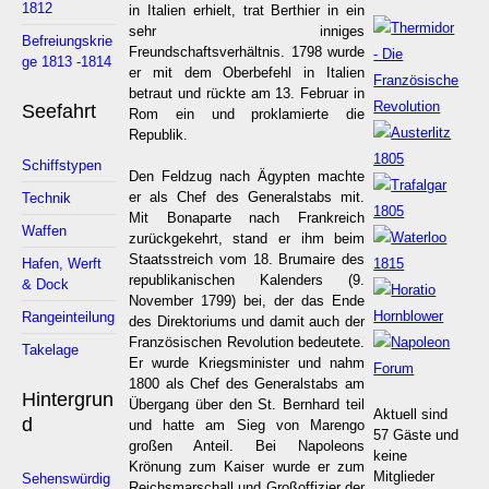
1812
in Italien erhielt, trat Berthier in ein
sehr inniges
Befreiungskrie
Freundschaftsverhältnis. 1798 wurde
ge 1813 -1814
er mit dem Oberbefehl in Italien
betraut und rückte am 13. Februar in
Seefahrt
Rom ein und proklamierte die
Republik.
Schiffstypen
Den Feldzug nach Ägypten machte
er als Chef des Generalstabs mit.
Technik
Mit Bonaparte nach Frankreich
Waffen
zurückgekehrt, stand er ihm beim
Staatsstreich vom 18. Brumaire des
Hafen, Werft
republikanischen Kalenders (9.
& Dock
November 1799) bei, der das Ende
Rangeinteilung
des Direktoriums und damit auch der
Französischen Revolution bedeutete.
Takelage
Er wurde Kriegsminister und nahm
1800 als Chef des Generalstabs am
Hintergrun
Übergang über den St. Bernhard teil
Aktuell sind
d
und hatte am Sieg von Marengo
57 Gäste und
großen Anteil. Bei Napoleons
keine
Krönung zum Kaiser wurde er zum
Mitglieder
Sehenswürdig
Reichsmarschall und Großoffizier der