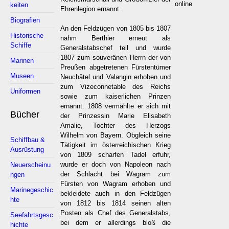
online
keiten
Ehrenlegion ernannt.
Biografien
An den Feldzügen von 1805 bis 1807
Historische
nahm Berthier erneut als
Schiffe
Generalstabschef teil und wurde
1807 zum souveränen Herrn der von
Marinen
Preußen abgetretenen Fürstentümer
Museen
Neuchâtel und Valangin erhoben und
zum Vizeconnetable des Reichs
Uniformen
sowie zum kaiserlichen Prinzen
ernannt. 1808 vermählte er sich mit
Bücher
der Prinzessin Marie Elisabeth
Amalie, Tochter des Herzogs
Wilhelm von Bayern. Obgleich seine
Schiffbau &
Tätigkeit im österreichischen Krieg
Ausrüstung
von 1809 scharfen Tadel erfuhr,
wurde er doch von Napoleon nach
Neuerscheinu
der Schlacht bei Wagram zum
ngen
Fürsten von Wagram erhoben und
Marinegeschic
bekleidete auch in den Feldzügen
hte
von 1812 bis 1814 seinen alten
Posten als Chef des Generalstabs,
Seefahrtsgesc
bei dem er allerdings bloß die
hichte