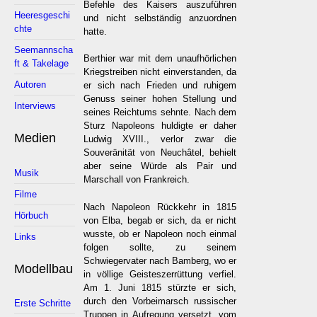
Befehle des Kaisers auszuführen
Heeresgeschi
und nicht selbständig anzuordnen
chte
hatte.
Seemannscha
Berthier war mit dem unaufhörlichen
ft & Takelage
Kriegstreiben nicht einverstanden, da
Autoren
er sich nach Frieden und ruhigem
Genuss seiner hohen Stellung und
Interviews
seines Reichtums sehnte. Nach dem
Sturz Napoleons huldigte er daher
Medien
Ludwig XVIII., verlor zwar die
Souveränität von Neuchâtel, behielt
aber seine Würde als Pair und
Musik
Marschall von Frankreich.
Filme
Nach Napoleon Rückkehr in 1815
Hörbuch
von Elba, begab er sich, da er nicht
wusste, ob er Napoleon noch einmal
Links
folgen sollte, zu seinem
Schwiegervater nach Bamberg, wo er
Modellbau
in völlige Geisteszerrüttung verfiel.
Am 1. Juni 1815 stürzte er sich,
durch den Vorbeimarsch russischer
Erste Schritte
Truppen in Aufregung versetzt, vom