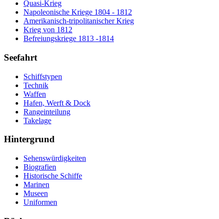
Quasi-Krieg
Napoleonische Kriege 1804 - 1812
Amerikanisch-tripolitanischer Krieg
Krieg von 1812
Befreiungskriege 1813 -1814
Seefahrt
Schiffstypen
Technik
Waffen
Hafen, Werft & Dock
Rangeinteilung
Takelage
Hintergrund
Sehenswürdigkeiten
Biografien
Historische Schiffe
Marinen
Museen
Uniformen