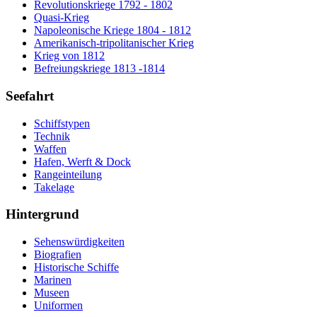
Revolutionskriege 1792 - 1802
Quasi-Krieg
Napoleonische Kriege 1804 - 1812
Amerikanisch-tripolitanischer Krieg
Krieg von 1812
Befreiungskriege 1813 -1814
Seefahrt
Schiffstypen
Technik
Waffen
Hafen, Werft & Dock
Rangeinteilung
Takelage
Hintergrund
Sehenswürdigkeiten
Biografien
Historische Schiffe
Marinen
Museen
Uniformen