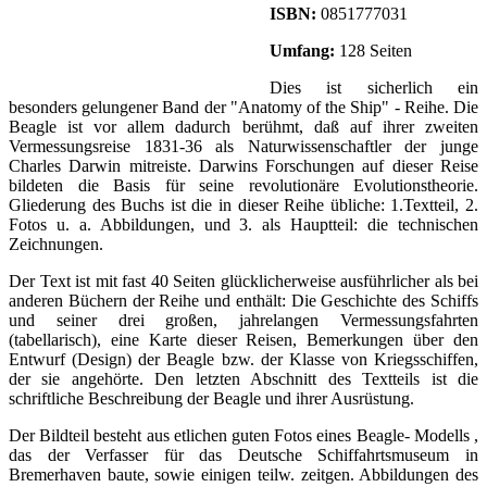
ISBN:
0851777031
Umfang:
128 Seiten
Dies ist sicherlich ein
besonders gelungener Band der "Anatomy of the Ship" - Reihe. Die
Beagle ist vor allem dadurch berühmt, daß auf ihrer zweiten
Vermessungsreise 1831-36 als Naturwissenschaftler der junge
Charles Darwin mitreiste. Darwins Forschungen auf dieser Reise
bildeten die Basis für seine revolutionäre Evolutionstheorie.
Gliederung des Buchs ist die in dieser Reihe übliche: 1.Textteil, 2.
Fotos u. a. Abbildungen, und 3. als Hauptteil: die technischen
Zeichnungen.
Der Text ist mit fast 40 Seiten glücklicherweise ausführlicher als bei
anderen Büchern der Reihe und enthält: Die Geschichte des Schiffs
und seiner drei großen, jahrelangen Vermessungsfahrten
(tabellarisch), eine Karte dieser Reisen, Bemerkungen über den
Entwurf (Design) der Beagle bzw. der Klasse von Kriegsschiffen,
der sie angehörte. Den letzten Abschnitt des Textteils ist die
schriftliche Beschreibung der Beagle und ihrer Ausrüstung.
Der Bildteil besteht aus etlichen guten Fotos eines Beagle- Modells ,
das der Verfasser für das Deutsche Schiffahrtsmuseum in
Bremerhaven baute, sowie einigen teilw. zeitgen. Abbildungen des