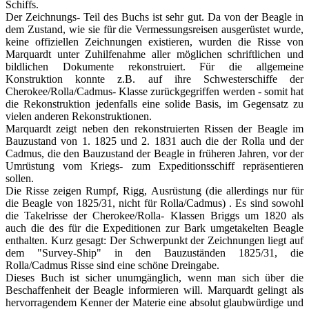
Schiffs.
Der Zeichnungs- Teil des Buchs ist sehr gut. Da von der Beagle in
dem Zustand, wie sie für die Vermessungsreisen ausgerüstet wurde,
keine offiziellen Zeichnungen existieren, wurden die Risse von
Marquardt unter Zuhilfenahme aller möglichen schriftlichen und
bildlichen Dokumente rekonstruiert. Für die allgemeine
Konstruktion konnte z.B. auf ihre Schwesterschiffe der
Cherokee/Rolla/Cadmus- Klasse zurückgegriffen werden - somit hat
die Rekonstruktion jedenfalls eine solide Basis, im Gegensatz zu
vielen anderen Rekonstruktionen.
Marquardt zeigt neben den rekonstruierten Rissen der Beagle im
Bauzustand von 1. 1825 und 2. 1831 auch die der Rolla und der
Cadmus, die den Bauzustand der Beagle in früheren Jahren, vor der
Umrüstung vom Kriegs- zum Expeditionsschiff repräsentieren
sollen.
Die Risse zeigen Rumpf, Rigg, Ausrüstung (die allerdings nur für
die Beagle von 1825/31, nicht für Rolla/Cadmus) . Es sind sowohl
die Takelrisse der Cherokee/Rolla- Klassen Briggs um 1820 als
auch die des für die Expeditionen zur Bark umgetakelten Beagle
enthalten. Kurz gesagt: Der Schwerpunkt der Zeichnungen liegt auf
dem "Survey-Ship" in den Bauzuständen 1825/31, die
Rolla/Cadmus Risse sind eine schöne Dreingabe.
Dieses Buch ist sicher unumgänglich, wenn man sich über die
Beschaffenheit der Beagle informieren will. Marquardt gelingt als
hervorragendem Kenner der Materie eine absolut glaubwürdige und