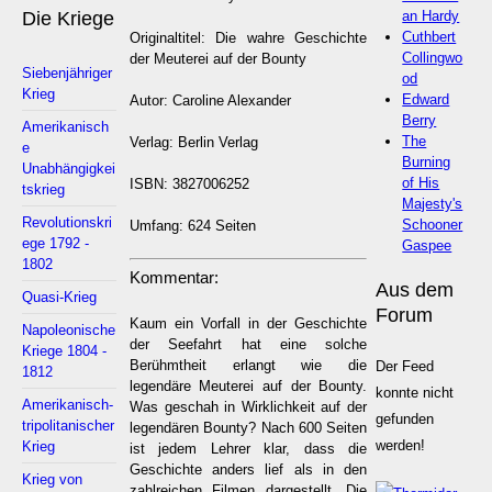
an Hardy
Die Kriege
Cuthbert
Originaltitel: Die wahre Geschichte
Collingwo
der Meuterei auf der Bounty
Siebenjähriger
od
Krieg
Edward
Autor: Caroline Alexander
Berry
Amerikanisch
The
Verlag: Berlin Verlag
e
Burning
Unabhängigkei
of His
ISBN: 3827006252
tskrieg
Majesty's
Revolutionskri
Schooner
Umfang: 624 Seiten
ege 1792 -
Gaspee
1802
Kommentar:
Aus dem
Quasi-Krieg
Forum
Kaum ein Vorfall in der Geschichte
Napoleonische
der Seefahrt hat eine solche
Kriege 1804 -
Berühmtheit erlangt wie die
Der Feed
1812
legendäre Meuterei auf der Bounty.
konnte nicht
Amerikanisch-
Was geschah in Wirklichkeit auf der
gefunden
tripolitanischer
legendären Bounty? Nach 600 Seiten
werden!
Krieg
ist jedem Lehrer klar, dass die
Geschichte anders lief als in den
Krieg von
zahlreichen Filmen dargestellt. Die