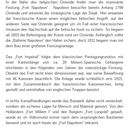
In der Nähe des belgischen Ostende findet man die imposante
Festung „Fort Napoleon“. Napoleon besuchte bereits Anfang 1798
Ostende und erkannte die strategische Lage der Stadt. Hier erwartete
der französische Kaiser einen möglichen britischen Angriff, auf der
anderen Seite war Ostende geeignet um im Fall einer französischen
Invasion den Nachschub auf die britische Insel zu sichern. So begann
ab 1803 die Befestigung der Küste rund um Ostende. Anfänglich sollte
die „Batterie Napoleon“ den Hafen sichern, doch 1811 begann man mit
dem Bau einer größeren Festungsanlage.
Das „Fort Impérial“ folgte dem klassischen Pentagongrundriss mit
einer Kantenlänge von ca. 28 Metern.Spanische Gefangene
errichteten in den folgenden vier Jahren die zweistöckige Festung.
Obwohl das Fort recht klein dimensioniert war, war seine Bewaffnung
mit 46 Kanonen beachtlich. Die Anlage wurde schließlich erst 1815,
mit dem Zusammenbruch des französischen Kaiserreiches, fertig
gestellt und unmittelbar von englischen Truppen besetzt.
In echte Kampfhandlungen wurde das Bauwerk daher nicht verwickelt,
sondern als sicheres Lager für Mensch und Material genutzt. Von den
Holländern „Fort Willem I“ und den Belgiern „Fort Leopold“ getauft,
wurde es im Volksmund immer nach dem ursprünglichen Bauherren
benannt und ist auch heute als „Fort Napoleon“ bekannt.